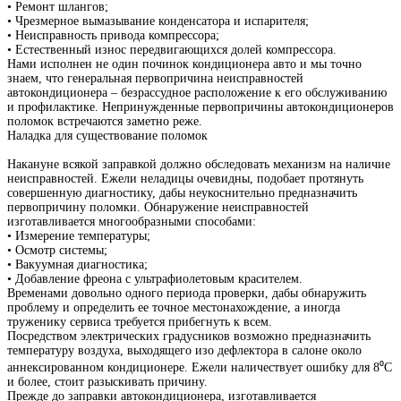
• Ремонт шлангов;
• Чрезмерное вымазывание конденсатора и испарителя;
• Неисправность привода компрессора;
• Естественный износ передвигающихся долей компрессора.
Нами исполнен не один починок кондиционера авто и мы точно
знаем, что генеральная первопричина неисправностей
автокондиционера – безрассудное расположение к его обслуживанию
и профилактике. Непринужденные первопричины автокондиционеров
поломок встречаются заметно реже.
Наладка для существование поломок
Накануне всякой заправкой должно обследовать механизм на наличие
неисправностей. Ежели неладицы очевидны, подобает протянуть
совершенную диагностику, дабы неукоснительно предназначить
первопричину поломки. Обнаружение неисправностей
изготавливается многообразными способами:
• Измерение температуры;
• Осмотр системы;
• Вакуумная диагностика;
• Добавление фреона с ультрафиолетовым красителем.
Временами довольно одного периода проверки, дабы обнаружить
проблему и определить ее точное местонахождение, а иногда
труженику сервиса требуется прибегнуть к всем.
Посредством электрических градусников возможно предназначить
температуру воздуха, выходящего изо дефлектора в салоне около
аннексированном кондиционере. Ежели наличествует ошибку для 8⁰C
и более, стоит разыскивать причину.
Прежде до заправки автокондиционера, изготавливается