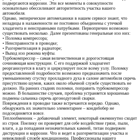
подвергаются коррозии. Эти все моменты в совокупности
основательно обессиливают авторитетность участка вашего
автомобиля.
Однако, эмпирические автомеханики в нашем сервисе знают, что
неладицы в налаженности не постоянно объединены с утечкой
хладагента и неисправными патрубками. Первопричин возможно
существовать несколько. Далее презентованы генеральные изо них:
• Поломка компрессора;
• Неисправности в проводке;
• Разгерметизация в радиаторе;
• Выход изо режима муфты.
Турбокомпрессор – самая величественная и дорогостоящая
сочиняющая конструкции. С его поддержкой хладоагент
реорганизуется в влагу и циркулирует после всему узлу. Поломку
предоставленной подробности возможно предназначить после
уменьшенному сгустку прохладного духа в салоне автомобиля сиречь
присутствию шумов, каких около обычной службе существовать не
должно. На ранних стадиях поломки, поправить турбокомпрессор
можно. В большинстве случаев, проблема устраняется хорошенько
подмены сальника сиречь аргонодуговой сварки.
Повреждения в проводке также встречаются нередко. Однако,
обнаружить их значительно элементарнее – кондибобер не
подсоединяется вовсе.
Теплообменник – добавочный элемент, некоторый ежеминутно сходит
из строя. Поелику он проверяет для себе воздействие грязи, пыли,
влаги, а да попадания незначительных камней, титан подвержен
диструкции и коррозии. Что и ведет к разгерметизации участка и
невежливой службе кондиционера. Профессионалы нашего