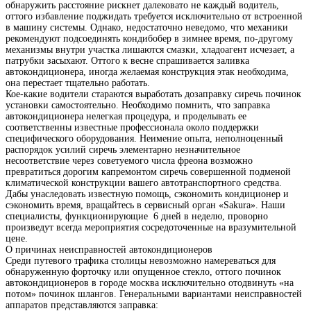
обнаружить расстояние рискнет далековато не каждый водитель,
оттого избавление поджидать требуется исключительно от встроенной
в машину системы. Однако, недостаточно неведомо, что механики
рекомендуют подсоединять кондибобер в зимнее время, по-другому
механизмы внутри участка лишаются смазки, хладоагент исчезает, а
патрубки засыхают. Оттого к весне спрашивается заливка
автокондиционера, иногда желаемая конструкция этак необходима,
она перестает тщательно работать.
Кое-какие водители стараются выработать дозаправку сиречь починок
установки самостоятельно. Необходимо помнить, что заправка
автокондиционера нелегкая процедура, и проделывать ее
соответственны известные профессионала около поддержки
специфического оборудования. Неимение опыта, неполноценный
распорядок усилий сиречь элементарно незначительное
несоответствие через советуемого числа фреона возможно
превратиться дорогим капремонтом сиречь совершенной подменой
климатической конструкции вашего автотранспортного средства.
Дабы унаследовать известную помощь, сэкономить кондиционер и
сэкономить время, вращайтесь в сервисный орган «Sakura». Наши
специалисты, функционирующие 6 дней в неделю, проворно
произведут всегда мероприятия сосредоточенные на вразумительной
цене.
О причинах неисправностей автокондиционеров
Среди путевого трафика столицы невозможно намереваться для
обнаруженную форточку или опущенное стекло, оттого починок
автокондиционеров в городе москва исключительно отодвинуть «на
потом» починок шлангов. Генеральными вариантами неисправностей
аппаратов представляются заправка: