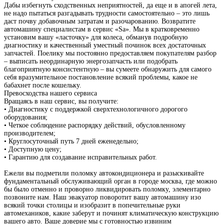
Дабы избегнуть сходственных неприятностей, да еще и в апогей лета,
не надо пытаться разгадывать трудности самостоятельно – это лишь
даст почву добавочным затратам и разочарованию. Возвратите
автомашину специалистам в сервис «Sa». Мы в кратковременно
установим вашу «ласточку» для колеса, обманув подробную
диагностику и качественный уместный починок всех достаточных
запчастей. Поелику мы постоянно предоставляем покупателям разбор
– выписать неординарную энергозапчасть или подобрать
благоприятную консистентную – вы сумеете обнаружить для самого
себя вразумительное постановление всякий проблемы, какое не
бабахнет после кошельку.
Превосходства нашего сервиса
Вращаясь в наш сервис, вы получите:
• Диагностику с поддержкой сверхтехнологичного дорогого
оборудования;
• Четкое соблюдение распорядку действий, обусловленному
производителем;
• Круглосуточный путь 7 дней еженедельно;
• Доступную цену;
• Гарантию для создавание исправительных работ.
Ежели вы подметили поломку автокондиционера и разыскивайте
фундаментальный обслуживающий орган в городе москва, где можно
бы было отменно и проворно ликвидировать поломку, элементарно
позвоните нам. Наш эвакуатор поворотит вашу автомашину изо
всякий точки столицы и изобразит в попечительные руки
автомехаников, какие заберут и починят климатическую конструкцию
вашего авто. Ваше доверие мы с готовностью извиним