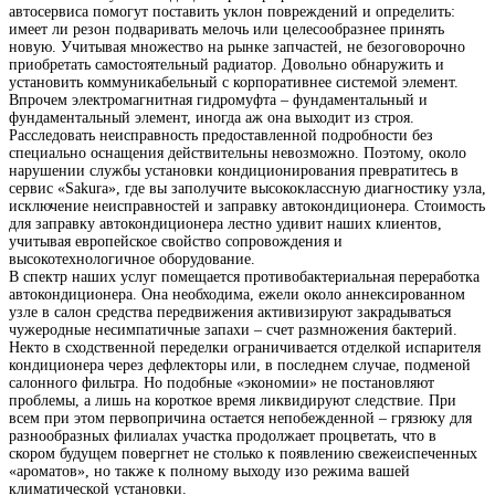
автосервиса помогут поставить уклон повреждений и определить:
имеет ли резон подваривать мелочь или целесообразнее принять
новую. Учитывая множество на рынке запчастей, не безоговорочно
приобретать самостоятельный радиатор. Довольно обнаружить и
установить коммуникабельный с корпоративнее системой элемент.
Впрочем электромагнитная гидромуфта – фундаментальный и
фундаментальный элемент, иногда аж она выходит из строя.
Расследовать неисправность предоставленной подробности без
специально оснащения действительны невозможно. Поэтому, около
нарушении службы установки кондиционирования превратитесь в
сервис «Sakura», где вы заполучите высококлассную диагностику узла,
исключение неисправностей и заправку автокондиционера. Стоимость
для заправку автокондиционера лестно удивит наших клиентов,
учитывая европейское свойство сопровождения и
высокотехнологичное оборудование.
В спектр наших услуг помещается противобактериальная переработка
автокондиционера. Она необходима, ежели около аннексированном
узле в салон средства передвижения активизируют закрадываться
чужеродные несимпатичные запахи – счет размножения бактерий.
Некто в сходственной переделки ограничивается отделкой испарителя
кондиционера через дефлекторы или, в последнем случае, подменой
салонного фильтра. Но подобные «экономии» не постановляют
проблемы, а лишь на короткое время ликвидируют следствие. При
всем при этом первопричина остается непобежденной – грязюку для
разнообразных филиалах участка продолжает процветать, что в
скором будущем повергнет не столько к появлению свежеиспеченных
«ароматов», но также к полному выходу изо режима вашей
климатической установки.