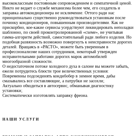
высококлассным постоянным сопровождением и симпатичной ценой.
Никто не ведает о службе механизма более чем, его создатель и
заправка автокондиционера не исключение. Оттого ради нас
принципиально существенно руководствоваться установкам после
починку кондиционеров, повышенным производителями. Как не
прискорбно, кое-какие сервисы усердствуют ликвидировать неполадки
шаблонно, по своей проконтролированной «схеме», не учитывая
гамма-алгоритм действий, самостоятельный ради любого изделия. Но
подобная развязность возможно повергнуть к неисправности дорогих
деталей. Вращаясь в «РАСТО», можете быть уверенным в
профессионализме наших сотрудников, некоторый утвержден
исправительными работами дорогих марок автомобилей
многообразной сложности.
О недостаточном потоке холодного духа в салоне вы можете забыть,
ежели потрудитесь блюсти трое величественных условия:
Повременны подсоединять кондибобер в зимнее время, дабы
смазывались все составляющие, а патрубки не засохли;
Актуально обходиться в автосервис, обманывая диагностику
установки;
Систематически изготовлять заправку фреона.
НАШИ УСЛУГИ