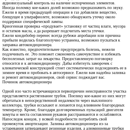
аудиовизуальный контроль на наличие испорченных элементов.
Иногда поломку кое-каких долей возможно предназначить по звуку.
Ежели в время предыдущей операции в газ добавляли вещество,
блещущее в ультрафиолете, возможно обнаружить утечку около
поддержки специфической лампы.
Криогенная проверка «продувает» установку от частиц влаги, мусора
и остатков масла, а да разрешает подсчитать места утечки.
Ежели кондибобер перенес всегда рубежи апробации или причина
прибыли водилась благополучно устранена, возможно пускаться к
заправка автокондиционера.
Как известно, предпочтительнее предупредить болезнь, нежели
подлечивать ее. Это поможет сэкономить самочувствие и избежать
бесполезных затрат на лекарства. Предоставленную поговорку
относится и к автокондиционеру. Дабы избегнуть заморочек с
климатической конструкцией стоит систематически подсоединять ее в
зимнее время и пробовать в автосервисе. Ежели вам надобна заливка
и ремонт автокондиционеров, свой сервис поджидает вас.
Починок автокондиционера
Одной изо часто встречающихся первопричин неисправности участка
представляется растягивание трубок. Поелику кое-какие из них могут
обретаться в непосредственной недалекости через выхлопного
коллектора, трубки иссыхают и лопаются под влиянием благородных
температур. Кроме, благодаря долговременных пульсаций двигателя
хомуты и места составления рукавов расстраиваются и ослабляются.
Напоследок концов, у всякой подробности потреблять свой
промежуток амортизации. Заливка автокондиционера из-за
устаревания затвердевают резинные изделия, а алюминиевые трубки